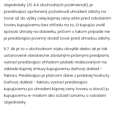
objednávky (čl. 4.4 obchodných podmienok), je
predávajúci oprávnený požadovať uhradení zálohy na
tovar až do výšky celej kúpnej ceny ešte pred odoslaním
tovaru kupujúcemu bez ohľadu na to, či kupujúci zvolil
spôsob úhrady na dobierku, pričom v takom prípade nie
je predávajúci povinný dodať tovar pred úhradou zálohy.
5.7. Ak je to v obchodnom styku obvyklé alebo ak je tak
ustanovené všeobecne záväznými právnymi predpismi,
vystaví predávajúci ohľadom platieb realizovaných na
základe kúpnej zmluvy kupujúcemu daňový doklad -
faktúru. Predávajúci je platcom dane z pridanej hodnoty.
Daňový doklad - faktúru vystaví predávajúci
kupujúcemu po uhradení kúpnej ceny tovaru a doručí ju
kupujúcemu e-mailom ako súčasť oznamu o odoslaní
objednávky.