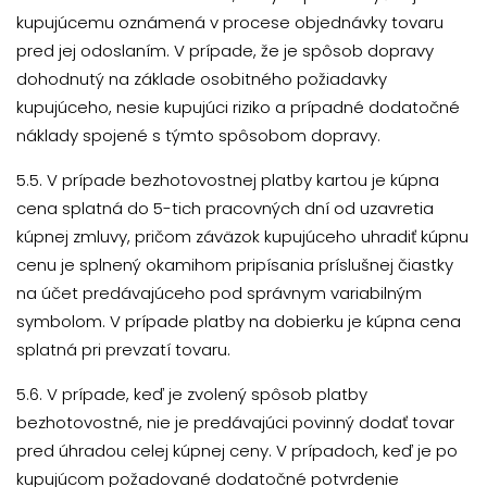
kupujúcemu oznámená v procese objednávky tovaru
pred jej odoslaním. V prípade, že je spôsob dopravy
dohodnutý na základe osobitného požiadavky
kupujúceho, nesie kupujúci riziko a prípadné dodatočné
náklady spojené s týmto spôsobom dopravy.
5.5. V prípade bezhotovostnej platby kartou je kúpna
cena splatná do 5-tich pracovných dní od uzavretia
kúpnej zmluvy, pričom záväzok kupujúceho uhradiť kúpnu
cenu je splnený okamihom pripísania príslušnej čiastky
na účet predávajúceho pod správnym variabilným
symbolom. V prípade platby na dobierku je kúpna cena
splatná pri prevzatí tovaru.
5.6. V prípade, keď je zvolený spôsob platby
bezhotovostné, nie je predávajúci povinný dodať tovar
pred úhradou celej kúpnej ceny. V prípadoch, keď je po
kupujúcom požadované dodatočné potvrdenie