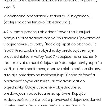
kupujúci pre úspešné dokončenie objednávky povinný
vyplniť,
Ø
obchodné podmienky k stiahnutiu či k vytlačeniu
(ďalej spoločne len ako "objednávka") .
4.2. V rámci procesu objednaní tovaru sa kupujúci
pohybuje prostredníctvom voľby (tlačidlá) "pokračovať
v objednávke", či voľby (tlačidlá) "späť do obchodu" či
"späť". Pred zaslaním objednávky predávajúcemu je
prostredníctvom voľby "späť" kupujúcemu umožnené
skontrolovať a meniť údaje, ktoré do objednávky kupujúci
vložil, najmä meniť tovar, dopravu alebo spôsob úhrady,
a to aj s ohľadom na možnosť kupujúceho zisťovať a
opravovať chyby vzniknuté pri zadávaní dát do
objednávky. Údaje uvedené v objednávke sú
predávajúcim považované za správne. Kupujúci
zodpovedá za správnosť a pravdivosť údajov uvedených
v objednávke. Údaje uvedené v objednávke sú