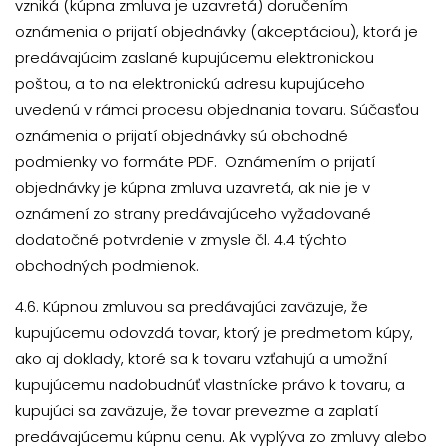
vzniká (kúpna zmluva je uzavretá) doručením
oznámenia o prijatí objednávky (akceptáciou), ktorá je
predávajúcim zaslané kupujúcemu elektronickou
poštou, a to na elektronickú adresu kupujúceho
uvedenú v rámci procesu objednania tovaru. Súčasťou
oznámenia o prijatí objednávky sú obchodné
podmienky vo formáte PDF. Oznámením o prijatí
objednávky je kúpna zmluva uzavretá, ak nie je v
oznámení zo strany predávajúceho vyžadované
dodatočné potvrdenie v zmysle čl. 4.4 týchto
obchodných podmienok.
4.6. Kúpnou zmluvou sa predávajúci zaväzuje, že
kupujúcemu odovzdá tovar, ktorý je predmetom kúpy,
ako aj doklady, ktoré sa k tovaru vzťahujú a umožní
kupujúcemu nadobudnúť vlastnícke právo k tovaru, a
kupujúci sa zaväzuje, že tovar prevezme a zaplatí
predávajúcemu kúpnu cenu. Ak vyplýva zo zmluvy alebo