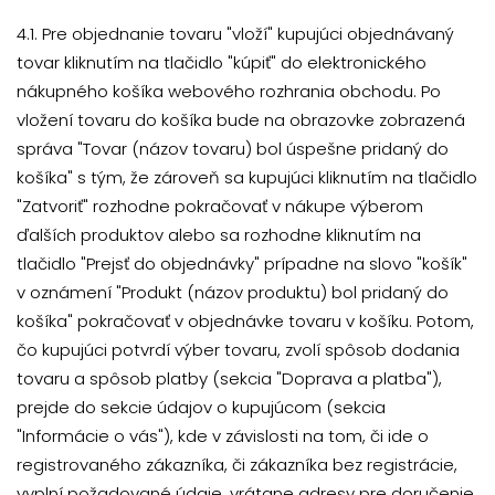
4.1. Pre objednanie tovaru "vloží" kupujúci objednávaný
tovar kliknutím na tlačidlo "kúpiť" do elektronického
nákupného košíka webového rozhrania obchodu. Po
vložení tovaru do košíka bude na obrazovke zobrazená
správa "Tovar (názov tovaru) bol úspešne pridaný do
košíka" s tým, že zároveň sa kupujúci kliknutím na tlačidlo
"Zatvoriť" rozhodne pokračovať v nákupe výberom
ďalších produktov alebo sa rozhodne kliknutím na
tlačidlo "Prejsť do objednávky" prípadne na slovo "košík"
v oznámení "Produkt (názov produktu) bol pridaný do
košíka" pokračovať v objednávke tovaru v košíku. Potom,
čo kupujúci potvrdí výber tovaru, zvolí spôsob dodania
tovaru a spôsob platby (sekcia "Doprava a platba"),
prejde do sekcie údajov o kupujúcom (sekcia
"Informácie o vás"), kde v závislosti na tom, či ide o
registrovaného zákazníka, či zákazníka bez registrácie,
vyplní požadované údaje, vrátane adresy pre doručenie