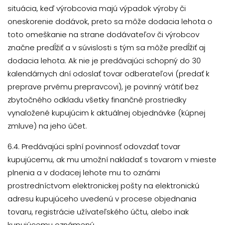
situácia, keď výrobcovia majú výpadok výroby či
oneskorenie dodávok, preto sa môže dodacia lehota o
toto omeškanie na strane dodávateľov či výrobcov
značne predĺžiť a v súvislosti s tým sa môže predĺžiť aj
dodacia lehota. Ak nie je predávajúci schopný do 30
kalendárnych dní odoslať tovar odberateľovi (predať k
preprave prvému prepravcovi), je povinný vrátiť bez
zbytočného odkladu všetky finančné prostriedky
vynaložené kupujúcim k aktuálnej objednávke (kúpnej
zmluve) na jeho účet.
6.4. Predávajúci splní povinnosť odovzdať tovar
kupujúcemu, ak mu umožní nakladať s tovarom v mieste
plnenia a v dodacej lehote mu to oznámi
prostredníctvom elektronickej pošty na elektronickú
adresu kupujúceho uvedenú v procese objednania
tovaru, registrácie užívateľského účtu, alebo inak
kupujúcemu oznámenú.