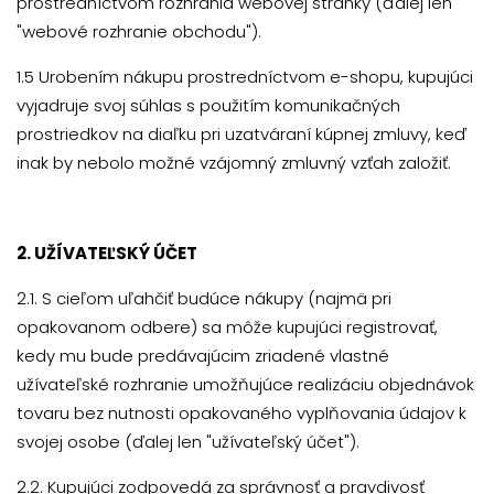
prostredníctvom rozhrania webovej stránky (ďalej len
"webové rozhranie obchodu").
1.5 Urobením nákupu prostredníctvom e-shopu, kupujúci
vyjadruje svoj súhlas s použitím komunikačných
prostriedkov na diaľku pri uzatváraní kúpnej zmluvy, keď
inak by nebolo možné vzájomný zmluvný vzťah založiť.
2. UŽÍVATEĽSKÝ ÚČET
2.1. S cieľom uľahčiť budúce nákupy (najmä pri
opakovanom odbere) sa môže kupujúci registrovať,
kedy mu bude predávajúcim zriadené vlastné
užívateľské rozhranie umožňujúce realizáciu objednávok
tovaru bez nutnosti opakovaného vyplňovania údajov k
svojej osobe (ďalej len "užívateľský účet").
2.2. Kupujúci zodpovedá za správnosť a pravdivosť