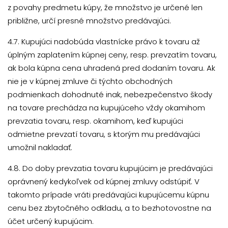
z povahy predmetu kúpy, že množstvo je určené len
približne, určí presné množstvo predávajúci.
4.7. Kupujúci nadobúda vlastnícke právo k tovaru až
úplným zaplatením kúpnej ceny, resp. prevzatím tovaru,
ak bola kúpna cena uhradená pred dodaním tovaru. Ak
nie je v kúpnej zmluve či týchto obchodných
podmienkach dohodnuté inak, nebezpečenstvo škody
na tovare prechádza na kupujúceho vždy okamihom
prevzatia tovaru, resp. okamihom, keď kupujúci
odmietne prevzatí tovaru, s ktorým mu predávajúci
umožnil nakladať.
4.8. Do doby prevzatia tovaru kupujúcim je predávajúci
oprávnený kedykoľvek od kúpnej zmluvy odstúpiť. V
takomto prípade vráti predávajúci kupujúcemu kúpnu
cenu bez zbytočného odkladu, a to bezhotovostne na
účet určený kupujúcim.