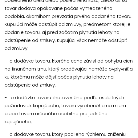
posledného dielu alebo posledného kusu, alebo ak sa
tovar dodáva opakovane počas vymedzeného
obdobia, okamihom prevzatia prvého dodaného tovaru.
Kupujúci môže odstúpiť od zmluvy, predmetom ktorej je
dodanie tovaru, aj pred začatím plynutia lehoty na
odstúpenie od zmluvy. Kupujúci však nemôže odstúpiť
od zmluvy:
- o dodávke tovaru, ktorého cena závisí od pohybu cien
na finančnom trhu, ktorý predávajúci nemôže ovplyvniť a
ku ktorému môže dôjsť počas plynutia lehoty na
odstúpenie od zmluvy,
- o dodávke tovaru zhotoveného podľa osobitných
požiadaviek kupujúceho, tovaru vyrobeného na mieru
alebo tovaru určeného osobitne pre jedného
kupujúceho,
- o dodávke tovaru, ktorý podlieha rýchlemu zníženiu