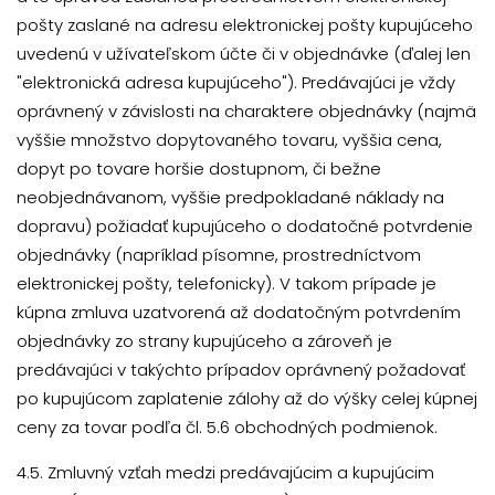
pošty zaslané na adresu elektronickej pošty kupujúceho
uvedenú v užívateľskom účte či v objednávke (ďalej len
"elektronická adresa kupujúceho"). Predávajúci je vždy
oprávnený v závislosti na charaktere objednávky (najmä
vyššie množstvo dopytovaného tovaru, vyššia cena,
dopyt po tovare horšie dostupnom, či bežne
neobjednávanom, vyššie predpokladané náklady na
dopravu) požiadať kupujúceho o dodatočné potvrdenie
objednávky (napríklad písomne, prostredníctvom
elektronickej pošty, telefonicky). V takom prípade je
kúpna zmluva uzatvorená až dodatočným potvrdením
objednávky zo strany kupujúceho a zároveň je
predávajúci v takýchto prípadov oprávnený požadovať
po kupujúcom zaplatenie zálohy až do výšky celej kúpnej
ceny za tovar podľa čl. 5.6 obchodných podmienok.
4.5. Zmluvný vzťah medzi predávajúcim a kupujúcim