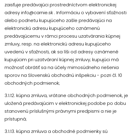
zaisťuje predávajúci prostredníctvom elektronickej
adresy info@carnie.sk . Informáciu o vybavení sťažnosti
alebo podnetu kupujúceho zašle predávajúci na
elektronickú adresu kupujúceho oznámenú
predávajúcemu v rámci procesu uzatvárania kúpnej
zmluvy, resp. na elektronickú adresu kupujúceho
uvedenú v sťažnosti, ak sa líši od adresy oznámené
kupujúcim pri uzatváraní kúpnej zmluvy; kupujúci má
možnosť obrátiť sa na účely mimosúdneho riešenia
sporov na Slovenskú obchodnú inšpekciu - pozri čl. 10
obchodných podmienok;
3.1.12. kúpna zmluva, vrátane obchodných podmienok, je
uložená predávajúcim v elektronickej podobe po dobu
stanovenú príslušnými právnymi predpismi a nie je
prístupná;
3.1.13. kúpna zmluva a obchodné podmienky sú