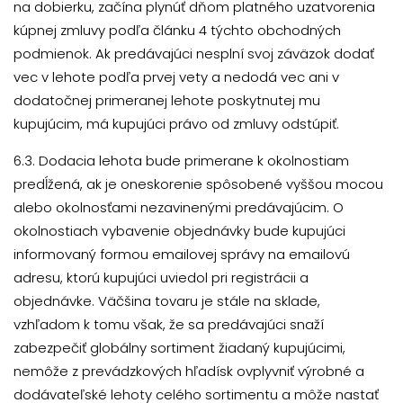
na dobierku, začína plynúť dňom platného uzatvorenia
kúpnej zmluvy podľa článku 4 týchto obchodných
podmienok. Ak predávajúci nesplní svoj záväzok dodať
vec v lehote podľa prvej vety a nedodá vec ani v
dodatočnej primeranej lehote poskytnutej mu
kupujúcim, má kupujúci právo od zmluvy odstúpiť.
6.3. Dodacia lehota bude primerane k okolnostiam
predĺžená, ak je oneskorenie spôsobené vyššou mocou
alebo okolnosťami nezavinenými predávajúcim. O
okolnostiach vybavenie objednávky bude kupujúci
informovaný formou emailovej správy na emailovú
adresu, ktorú kupujúci uviedol pri registrácii a
objednávke. Väčšina tovaru je stále na sklade,
vzhľadom k tomu však, že sa predávajúci snaží
zabezpečiť globálny sortiment žiadaný kupujúcimi,
nemôže z prevádzkových hľadísk ovplyvniť výrobné a
dodávateľské lehoty celého sortimentu a môže nastať