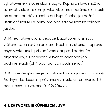
vyhotovené v slovenskom jazyku. Kúpnu zmluvu možno
uzavrieť v slovenskom jazyku. Ak tomu nebránia okolnosti
na strane predávajúceho ani kupujúceho, je možné
uzatvoriť zmluvu v inom, pre obe strany zrozumiteľnom,
jazyku;
3.1.14. jednotlivé úkony vedúce k uzatvoreniu zmluvy,
vrátane technických prostriedkoch na zistenie a opravu
chýb vzniknutých pri zadávaní dát pred podaním
objednávky, sú popísané v týchto obchodných
podmienkach (čl. 4 obchodných podmienok);
3.1.15. predávajúci nie je vo vzťahu ku kupujúcemu viazaný
žiadnymi kódexami správania v zmysle ustanovenia § 3
ods. 1, písm. n) zákona č. 102/2014 Z.z.
4. UZATVORENIE KÚPNEJ ZMLUVY