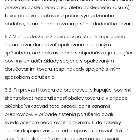
prevzatia posledného dielu alebo posledného kusu, c)
tovar dodáva opakovane počas vymedzeného
obdobia, okamihom prevzatia prvého dodaného tovaru.
6.7. V prípade, že je z dôvodov na strane kupujúceho
nutné tovar doručovať opakovane alebo iným
spôsobom, než bolo uvedené v objednávke, je kupujúci
povinný uhradiť náklady spojené s opakovaným
doručovaním tovaru, resp. náklady spojené s iným
spôsobom doručenia.
6.8. Pri prevzatí tovaru od prepravcu je kupujúci povinný
skontrolovať neporušenosť obalov tovaru a v prípade
akýchkoľvek závad toto bezodkladne oznámiť
prepravcovi. V prípade zistenia porušenia obalu
svedčiaceho o neoprávnenom vniknutí do zásielky
nemusí kupujúci zásielku od prepravcu prevziať. Pokiaľ
kupujúci poškodenú zásielku prevezme, je povinný