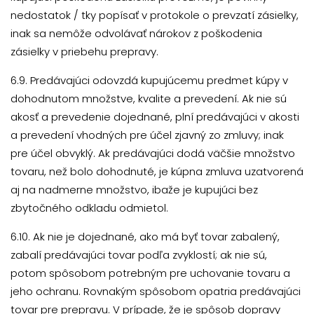
nedostatok / tky popísať v protokole o prevzatí zásielky,
inak sa nemôže odvolávať nárokov z poškodenia
zásielky v priebehu prepravy.
6.9. Predávajúci odovzdá kupujúcemu predmet kúpy v
dohodnutom množstve, kvalite a prevedení. Ak nie sú
akosť a prevedenie dojednané, plní predávajúci v akosti
a prevedení vhodných pre účel zjavný zo zmluvy; inak
pre účel obvyklý. Ak predávajúci dodá väčšie množstvo
tovaru, než bolo dohodnuté, je kúpna zmluva uzatvorená
aj na nadmerne množstvo, ibaže je kupujúci bez
zbytočného odkladu odmietol.
6.10. Ak nie je dojednané, ako má byť tovar zabalený,
zabalí predávajúci tovar podľa zvyklostí; ak nie sú,
potom spôsobom potrebným pre uchovanie tovaru a
jeho ochranu. Rovnakým spôsobom opatria predávajúci
tovar pre prepravu. V prípade, že je spôsob dopravy