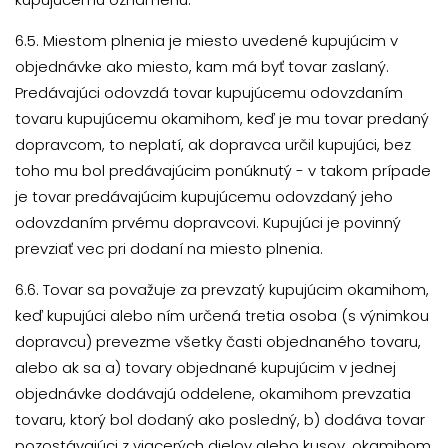
6.5. Miestom plnenia je miesto uvedené kupujúcim v
objednávke ako miesto, kam má byť tovar zaslaný.
Predávajúci odovzdá tovar kupujúcemu odovzdaním
tovaru kupujúcemu okamihom, keď je mu tovar predaný
dopravcom, to neplatí, ak dopravca určil kupujúci, bez
toho mu bol predávajúcim ponúknutý - v takom prípade
je tovar predávajúcim kupujúcemu odovzdaný jeho
odovzdaním prvému dopravcovi. Kupujúci je povinný
prevziať vec pri dodaní na miesto plnenia.
6.6. Tovar sa považuje za prevzatý kupujúcim okamihom,
keď kupujúci alebo ním určená tretia osoba (s výnimkou
dopravcu) prevezme všetky časti objednaného tovaru,
alebo ak sa a) tovary objednané kupujúcim v jednej
objednávke dodávajú oddelene, okamihom prevzatia
tovaru, ktorý bol dodaný ako posledný, b) dodáva tovar
pozostávajúci z viacerých dielov alebo kusov, okamihom