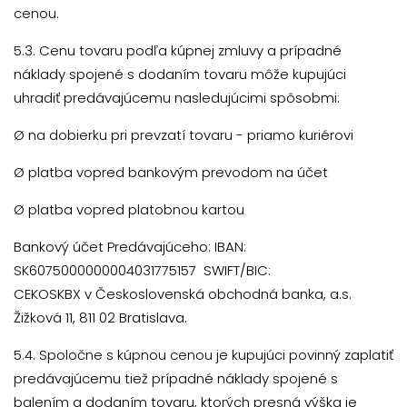
cenou.
5.3. Cenu tovaru podľa kúpnej zmluvy a prípadné
náklady spojené s dodaním tovaru môže kupujúci
uhradiť predávajúcemu nasledujúcimi spôsobmi:
Ø
na dobierku pri prevzatí tovaru - priamo kuriérovi
Ø
platba vopred bankovým prevodom na účet
Ø
platba vopred platobnou kartou
Bankový účet Predávajúceho: IBAN:
SK6075000000004031775157 SWIFT/BIC:
CEKOSKBX v Československá obchodná banka, a.s.
Žižková 11, 811 02 Bratislava.
5.4. Spoločne s kúpnou cenou je kupujúci povinný zaplatiť
predávajúcemu tiež prípadné náklady spojené s
balením a dodaním tovaru, ktorých presná výška je