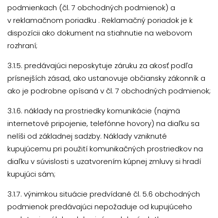
podmienkach (čl. 7 obchodných podmienok) a
v
reklamačnom poriadku
. Reklamačný poriadok je k
dispozícii ako dokument na stiahnutie na webovom
rozhraní;
3.1.5. predávajúci neposkytuje záruku za akosť podľa
prísnejších zásad, ako ustanovuje občiansky zákonník a
ako je podrobne opísaná v čl. 7 obchodných podmienok;
3.1.6. náklady na prostriedky komunikácie (najmä
internetové pripojenie, telefónne hovory) na diaľku sa
nelíši od základnej sadzby. Náklady vzniknuté
kupujúcemu pri použití komunikačných prostriedkov na
diaľku v súvislosti s uzatvorením kúpnej zmluvy si hradí
kupujúci sám;
3.1.7. výnimkou situácie predvídané čl. 5.6 obchodných
podmienok predávajúci nepožaduje od kupujúceho