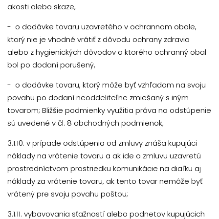
akosti alebo skaze,
- o dodávke tovaru uzavretého v ochrannom obale,
ktorý nie je vhodné vrátiť z dôvodu ochrany zdravia
alebo z hygienických dôvodov a ktorého ochranný obal
bol po dodaní porušený,
- o dodávke tovaru, ktorý môže byť vzhľadom na svoju
povahu po dodaní neoddeliteľne zmiešaný s iným
tovarom; Bližšie podmienky využitia práva na odstúpenie
sú uvedené v čl. 8 obchodných podmienok;
3.1.10. v prípade odstúpenia od zmluvy znáša kupujúci
náklady na vrátenie tovaru a ak ide o zmluvu uzavretú
prostredníctvom prostriedku komunikácie na diaľku aj
náklady za vrátenie tovaru, ak tento tovar nemôže byť
vrátený pre svoju povahu poštou;
3.1.11. vybavovania sťažností alebo podnetov kupujúcich