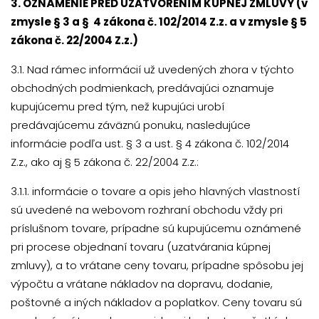
3. OZNÁMENIE PRED UZATVORENÍM KÚPNEJ ZMLUVY (v
zmysle § 3 a § 4 zákona č. 102/2014 Z.z. a v zmysle § 5
zákona č. 22/2004 Z.z.)
3.1. Nad rámec informácií už uvedených zhora v týchto
obchodných podmienkach, predávajúci oznamuje
kupujúcemu pred tým, než kupujúci urobí
predávajúcemu záväznú ponuku, nasledujúce
informácie podľa ust. § 3 a ust. § 4 zákona č. 102/2014
Z.z., ako aj § 5 zákona č. 22/2004 Z.z.:
3.1.1. informácie o tovare a opis jeho hlavných vlastností
sú uvedené na webovom rozhraní obchodu vždy pri
príslušnom tovare, prípadne sú kupujúcemu oznámené
pri procese objednaní tovaru (uzatvárania kúpnej
zmluvy), a to vrátane ceny tovaru, prípadne spôsobu jej
výpočtu a vrátane nákladov na dopravu, dodanie,
poštovné a iných nákladov a poplatkov. Ceny tovaru sú