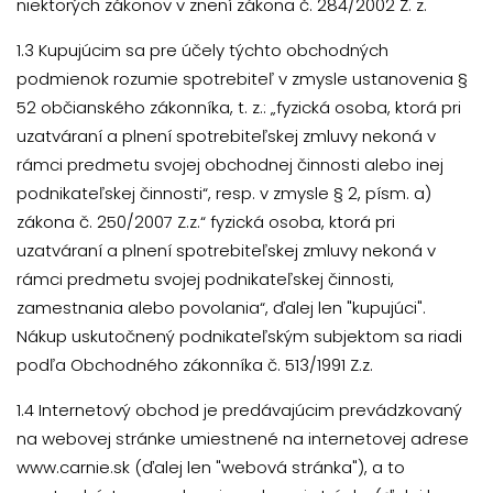
niektorých zákonov v znení zákona č. 284/2002 Z. z.
1.3 Kupujúcim sa pre účely týchto obchodných
podmienok rozumie spotrebiteľ v zmysle ustanovenia §
52 občianského zákonníka, t. z.: „fyzická osoba, ktorá pri
uzatváraní a plnení spotrebiteľskej zmluvy nekoná v
rámci predmetu svojej obchodnej činnosti alebo inej
podnikateľskej činnosti“, resp. v zmysle § 2, písm. a)
zákona č. 250/2007 Z.z.“ fyzická osoba, ktorá pri
uzatváraní a plnení spotrebiteľskej zmluvy nekoná v
rámci predmetu svojej podnikateľskej činnosti,
zamestnania alebo povolania“, ďalej len "kupujúci".
Nákup uskutočnený podnikateľským subjektom sa riadi
podľa Obchodného zákonníka č. 513/1991 Z.z.
1.4 Internetový obchod je predávajúcim prevádzkovaný
na webovej stránke umiestnené na internetovej adrese
www.carnie.sk (ďalej len "webová stránka"), a to