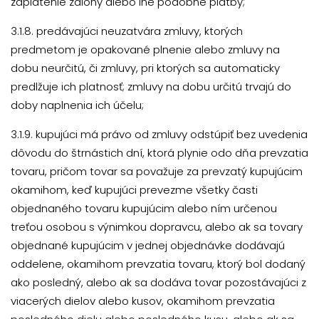
zaplatenie zálohy alebo iné podobné platby;
3.1.8. predávajúci neuzatvára zmluvy, ktorých
predmetom je opakované plnenie alebo zmluvy na
dobu neurčitú, či zmluvy, pri ktorých sa automaticky
predlžuje ich platnosť; zmluvy na dobu určitú trvajú do
doby naplnenia ich účelu;
3.1.9. kupujúci má právo od zmluvy odstúpiť bez uvedenia
dôvodu do štrnástich dní, ktorá plynie odo dňa prevzatia
tovaru, pričom tovar sa považuje za prevzatý kupujúcim
okamihom, keď kupujúci prevezme všetky časti
objednaného tovaru kupujúcim alebo ním určenou
treťou osobou s výnimkou dopravcu, alebo ak sa tovary
objednané kupujúcim v jednej objednávke dodávajú
oddelene, okamihom prevzatia tovaru, ktorý bol dodaný
ako posledný, alebo ak sa dodáva tovar pozostávajúci z
viacerých dielov alebo kusov, okamihom prevzatia