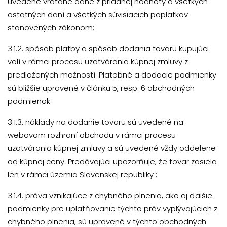
uvedené vrátane dane z pridanej hodnoty a všetkých
ostatných daní a všetkých súvisiacich poplatkov
stanovených zákonom;
3.1.2. spôsob platby a spôsob dodania tovaru kupujúci
volí v rámci procesu uzatvárania kúpnej zmluvy z
predložených možností. Platobné a dodacie podmienky
sú bližšie upravené v článku 5, resp. 6 obchodných
podmienok.
3.1.3. náklady na dodanie tovaru sú uvedené na
webovom rozhraní obchodu v rámci procesu
uzatvárania kúpnej zmluvy a sú uvedené vždy oddelene
od kúpnej ceny. Predávajúci upozorňuje, že tovar zasiela
len v rámci územia Slovenskej republiky ;
3.1.4. práva vznikajúce z chybného plnenia, ako aj ďalšie
podmienky pre uplatňovanie týchto práv vyplývajúcich z
chybného plnenia, sú upravené v týchto obchodných