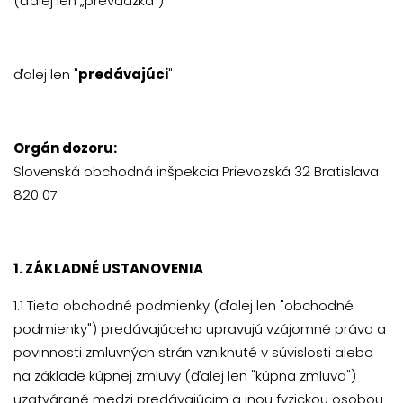
(ďalej len „prevádzka“)
ďalej len "
predávajúci
"
Orgán dozoru:
Slovenská obchodná inšpekcia Prievozská 32 Bratislava
820 07
1. ZÁKLADNÉ USTANOVENIA
1.1 Tieto obchodné podmienky (ďalej len "obchodné
podmienky") predávajúceho upravujú vzájomné práva a
povinnosti zmluvných strán vzniknuté v súvislosti alebo
na základe kúpnej zmluvy (ďalej len "kúpna zmluva")
uzatvárané medzi predávajúcim a inou fyzickou osobou